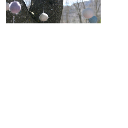
Qué me decís, ¿os animáis?