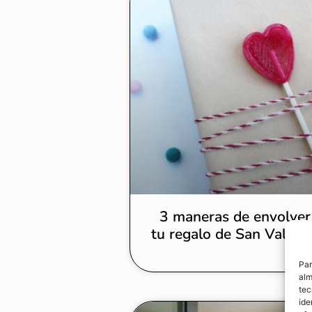
3 maneras de envolver
tu regalo de San Valent
Par
alm
tec
ide