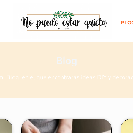
BLO
Blog
mi Blog, en el que encontrarás ideas DIY y decor