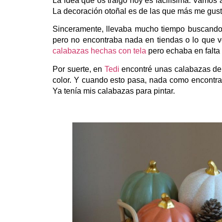
La idea que os traigo hoy es facilísima. Vamos
La decoración otoñal es de las que más me gus
Sinceramente, llevaba mucho tiempo buscando 
pero no encontraba nada en tiendas o lo que 
calabazas hechas con tela
pero echaba en falta 
Por suerte, en
Tedi
encontré unas calabazas de c
color. Y cuando esto pasa, nada como encontra
Ya tenía mis calabazas para pintar.