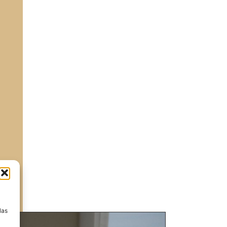
a
las