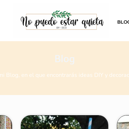
BLO
Blog
mi Blog, en el que encontrarás ideas DIY y decor