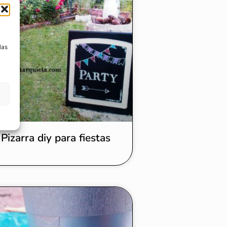
a
las
Pizarra diy para fiestas