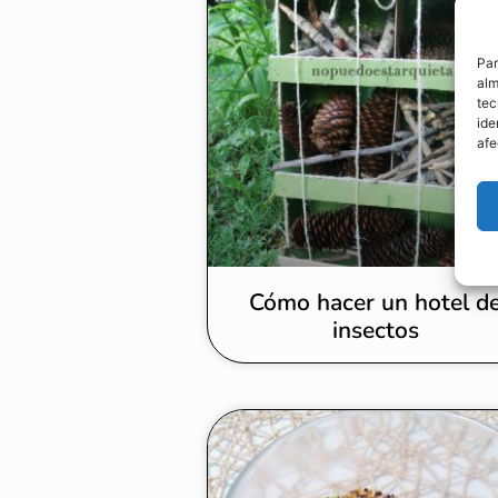
Par
alm
tec
ide
afe
Cómo hacer un hotel d
insectos